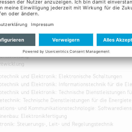
d Entflechtung
sierung
schaffung
nfertigung
ng SMD und THT
ten Dampfphase
entwicklung
ntwicklung
otechnik und Elektronik: Elektronische Schaltungen
otechnik und Elektronik: Informationstechnik für die El
otechnik und Elektronik: Technische Dienstleistungen fü
etechnik: Technische Dienstleistungen für die Energiete
ations- und Kommunikationstechnologie: Softwarediens
nenbau: Elektronikfertigung
ronik: Steuerungs-, Leit- und Regelungstechnik