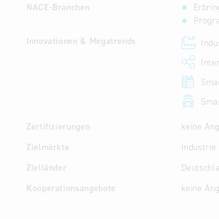
NACE-Branchen
Erbrin
Progr
Innovationen & Megatrends
Indus
Inter
Smar
Smar
Zertifizierungen
keine An
Zielmärkte
Industri
Zielländer
Deutschla
Kooperationsangebote
keine An