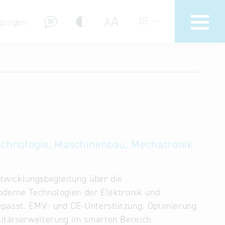
A
A
DE
gungen
Hotline
Hilfe zur Suche
Nutzungsbedingungen
Häufig gestellte Fragen (FAQ)
echnologie, Maschinenbau, Mechatronik
ntwicklungsbegleitung über die
Moderne Technologien der Elektronik und
gepasst. EMV- und CE-Unterstützung. Optimierung
itätserweiterung im smarten Bereich.