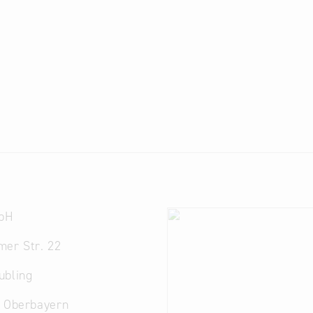
bH
mer Str. 22
ubling
. Oberbayern