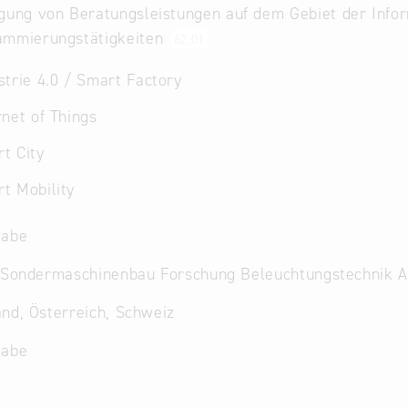
gung von Beratungsleistungen auf dem Gebiet der Info
ammierungstätigkeiten
62.01
trie 4.0 / Smart Factory
net of Things
t City
t Mobility
gabe
e Sondermaschinenbau Forschung Beleuchtungstechnik 
nd, Österreich, Schweiz
gabe