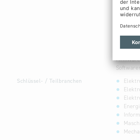
Layout un
Miniaturi
Bauteilbe
Prototype
Bestücku
Reflowlö
Mechanik
Firmware
Software
Schlüssel- / Teilbranchen
Elektr
Elektr
Elektr
Energi
Inform
Maschi
Mechat