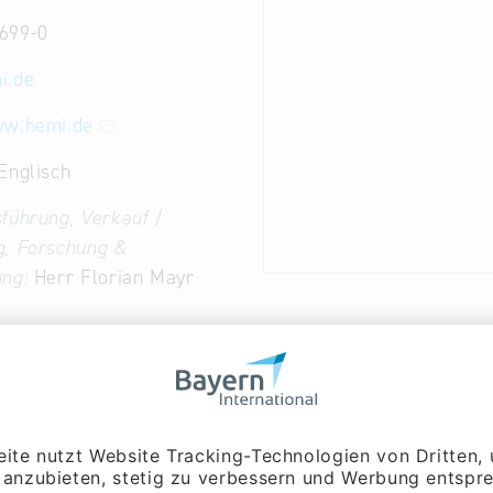
699-0
i.de
ww.hemi.de
Englisch
führung, Verkauf /
g, Forschung &
ng:
Herr Florian Mayr
entwicklung
gstechnik