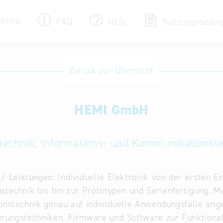
otline
FAQ
Hilfe
Nutzungsbedin
Eintrag ändern / löschen
Zurück zur Übersicht
Aktualisieren Sie Ihren bestehenden Eintrag
in der „Key to Bavaria“ Datenbank
HEMI GmbH
Internationale Datenbanken
Alternative Datenbanken aus Österreich und
der Slowakei
ietechnik, Informations- und Kommunikationst
/ Leistungen:
Individuelle Elektronik von der ersten E
stechnik bis hin zur Prototypen und Serienfertigung. 
onstechnik genau auf individuelle Anwendungsfälle an
rungstechniken. Firmware und Software zur Funktional