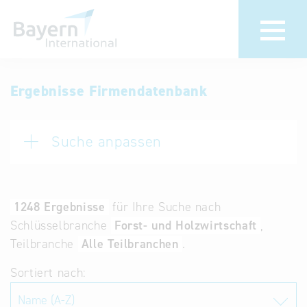
Anmeldung
Eintrag
Ergebnisse Firmendatenbank
ändern /
Unternehmen
löschen
anmelden
Suche anpassen
Aktualisieren
Sie Ihren
Institution
bestehenden
anmelden
Eintrag in der
1248 Ergebnisse
für Ihre Suche nach
„Key to
Schlüsselbranche
Forst- und Holzwirtschaft
Bavaria“
Teilbranche
Alle Teilbranchen
.
Datenbank
Sortiert nach:
Internationale
Datenbanken