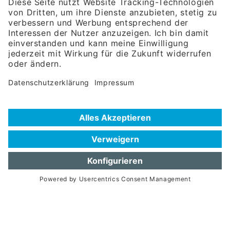
Rosenheimer Str. 143C
81671 München
Tel:
+49 180 5949260
(Festnetz 14 ct/min, Mobil max. 42 ct/min)
Hotline
Datenschutzerklärung
Impressum
Hilfe zur Suche
Nutzungsbedingungen
Häufig gestellte Fragen (FAQ)